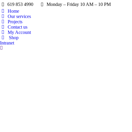
619 853 4990
Monday – Friday 10 AM – 10 PM
Home
Our services
Projects
Contact us
My Account
Shop
Intranet
Search: